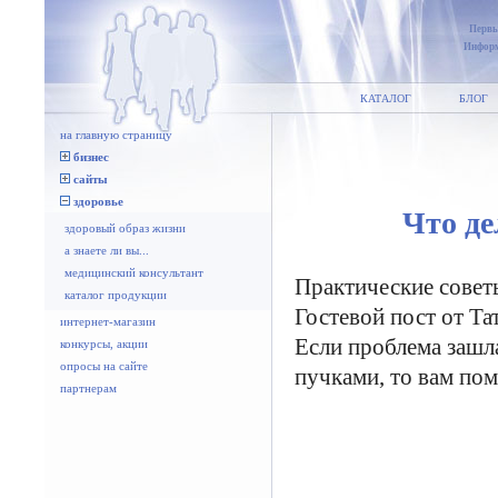
Первы
Информ
КАТАЛОГ
БЛОГ
на главную страницу
бизнес
сайты
здоровье
Что де
здоровый образ жизни
а знаете ли вы...
медицинский консультант
Практические совет
каталог продукции
Гостевой пост от Та
интернет-магазин
Если проблема зашл
конкурсы, акции
опросы на сайте
пучками, то вам пом
партнерам