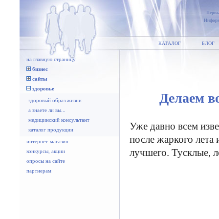
Первы
Информ
КАТАЛОГ
БЛОГ
на главную страницу
бизнес
сайты
здоровье
Делаем в
здоровый образ жизни
а знаете ли вы...
медицинский консультант
Уже давно всем изве
каталог продукции
после жаркого лета 
интернет-магазин
лучшего. Тусклые, 
конкурсы, акции
опросы на сайте
партнерам