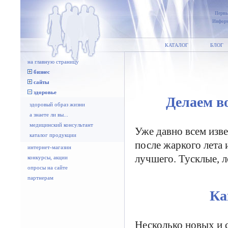
Первы
Информ
КАТАЛОГ
БЛОГ
на главную страницу
бизнес
сайты
здоровье
Делаем в
здоровый образ жизни
а знаете ли вы...
медицинский консультант
Уже давно всем изве
каталог продукции
после жаркого лета 
интернет-магазин
лучшего. Тусклые, 
конкурсы, акции
опросы на сайте
партнерам
Ка
Несколько новых и 