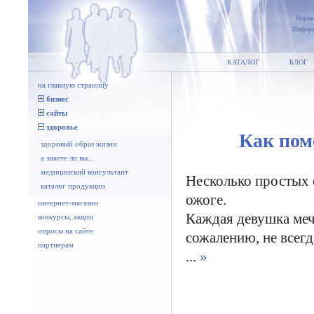
Первы
Информ
КАТАЛОГ
БЛОГ
на главную страницу
бизнес
сайты
здоровье
Как пом
здоровый образ жизни
а знаете ли вы...
медицинский консультант
Несколько простых 
каталог продукции
ожоге.
интернет-магазин
Каждая девушка мечт
конкурсы, акции
опросы на сайте
сожалению, не всег
партнерам
...
»