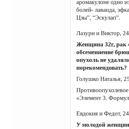
аромакулоне одно из
болей- лаванда, эфк
Цзы”, “Эскулап”.
Лазури и Виктор, 24
Женщина 32г, рак 4
обсемениение брюш
опухоль не удалял
порекомендовать?
Голушко Наталья, 2
Противоопухолевое 
«Элемент 3. Форму
Евдокия и Федот, 24
У молодой женщины