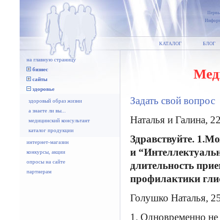
Первы
Информ
КАТАЛОГ
БЛОГ
на главную страницу
Мед
бизнес
сайты
здоровье
Задать свой вопрос
здоровый образ жизни
а знаете ли вы...
Наталья и Галина, 22
медицинский консультант
каталог продукции
Здравствуйте. 1.М
интернет-магазин
и “Интеллектуальн
конкурсы, акции
опросы на сайте
длительность прие
партнерам
профилактики глис
Голушко Наталья, 2
1. Одновременно не