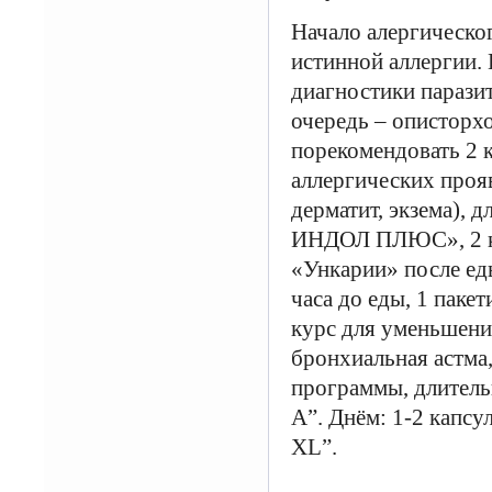
Начало алергическог
истинной аллергии. 
диагностики паразит
очередь – описторх
порекомендовать 2 
аллергических проя
дерматит, экзема), 
ИНДОЛ ПЛЮС», 2 ка
«Ункарии» после ед
часа до еды, 1 паке
курс для уменьшени
бронхиальная астма,
программы, длитель
А”. Днём: 1-2 капсу
XL”.