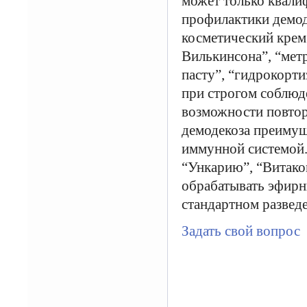
может только квали
профилактики демод
косметический крем 
Вилькинсона”, “мет
пасту”, “гидрокорти
при строгом соблюд
возможности повтор
демодекоза преимущ
иммунной системой.
“Ункарию”, “Витако
обрабатывать эфирн
стандартном развед
Задать свой вопрос